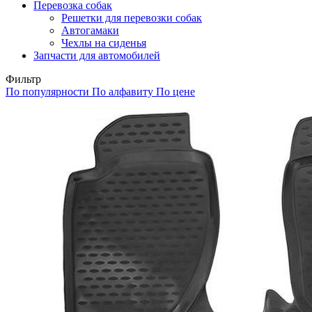
Перевозка собак
Решетки для перевозки собак
Автогамаки
Чехлы на сиденья
Запчасти для автомобилей
Фильтр
По популярности
По алфавиту
По цене