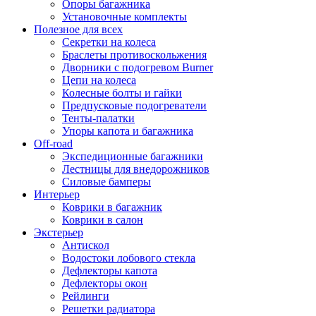
Опоры багажника
Установочные комплекты
Полезное для всех
Секретки на колеса
Браслеты противоскольжения
Дворники с подогревом Burner
Цепи на колеса
Колесные болты и гайки
Предпусковые подогреватели
Тенты-палатки
Упоры капота и багажника
Off-road
Экспедиционные багажники
Лестницы для внедорожников
Силовые бамперы
Интерьер
Коврики в багажник
Коврики в салон
Экстерьер
Антискол
Водостоки лобового стекла
Дефлекторы капота
Дефлекторы окон
Рейлинги
Решетки радиатора