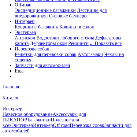
Off-road
Экспедиционные багажники
Лестницы для
внедорожников
Силовые бамперы
Интерьер
Коврики в багажник
Коврики в салон
Экстерьер
Антискол
Водостоки лобового стекла
Дефлекторы
капота
Дефлекторы окон
Рейлинги
... Показать все
Перевозка собак
Решетки для перевозки собак
Автогамаки
Чехлы на
сиденья
Запчасти для автомобилей
Еще
Главная
-
Каталог
-
Интерьер
Навесное оборудование
Аксессуары для
ПИКАПОВ
Багажники
Полезное для
всех
Экстерьер
Интерьер
Off-road
Перевозка собак
Запчасти для
автомобилей
-