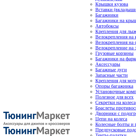
Крышки кузова
Вставки (вкладыши
Багажники
Багажники на кры
Автобоксы
Крепления для лыж
Велокрепления на
Велокрепления на 
Велокрепление на 
Грузовые корзины
Багажники на фарк
Аксессуары
Багажные дуги
Запасные части
Крепления для мот
Опоры багажника
Установочные ком
Полезное для всех
Секретки на колеса
Браслеты противо
Дворники с подогр
Цепи на колеса
Колесные болты и 
Предпусковые под
Тенты-палатки