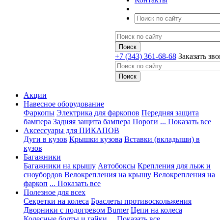
+7 (343) 361-68-68
Заказать зв
Акции
Навесное оборудование
Фаркопы
Электрика для фаркопов
Передняя защита
бампера
Задняя защита бампера
Пороги
... Показать все
Аксессуары для ПИКАПОВ
Дуги в кузов
Крышки кузова
Вставки (вкладыши) в
кузов
Багажники
Багажники на крышу
Автобоксы
Крепления для лыж и
сноубордов
Велокрепления на крышу
Велокрепления на
фаркоп
... Показать все
Полезное для всех
Секретки на колеса
Браслеты противоскольжения
Дворники с подогревом Burner
Цепи на колеса
Колесные болты и гайки
... Показать все