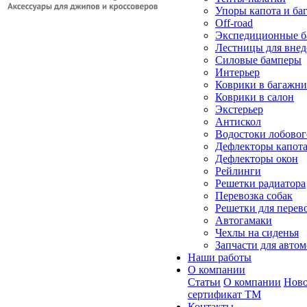
Упоры капота и ба
Off-road
Экспедиционные б
Лестницы для вне
Силовые бамперы
Интерьер
Коврики в багажн
Коврики в салон
Экстерьер
Антискол
Водостоки лобовог
Дефлекторы капот
Дефлекторы окон
Рейлинги
Решетки радиатора
Перевозка собак
Решетки для перев
Автогамаки
Чехлы на сиденья
Запчасти для авто
Наши работы
О компании
Статьи
О компании
Ново
сертификат ТМ
Контакты