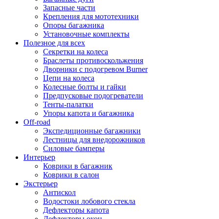
Запасные части
Крепления для мототехники
Опоры багажника
Установочные комплекты
Полезное для всех
Секретки на колеса
Браслеты противоскольжения
Дворники с подогревом Burner
Цепи на колеса
Колесные болты и гайки
Предпусковые подогреватели
Тенты-палатки
Упоры капота и багажника
Off-road
Экспедиционные багажники
Лестницы для внедорожников
Силовые бамперы
Интерьер
Коврики в багажник
Коврики в салон
Экстерьер
Антискол
Водостоки лобового стекла
Дефлекторы капота
Дефлекторы окон