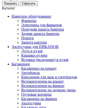
Каталог
Навесное оборудование
Фаркопы
Электрика для фаркопов
Передняя защита бампера
Задняя защита бампера
Пороги
Защита картера
Аксессуары для ПИКАПОВ
Дуги в кузов
Крышки кузова
Вставки (вкладыши) в кузов
Багажники
Багажники на крышу
Автобоксы
Крепления для лыж и сноубордов
Велокрепления на крышу
Велокрепления на фаркоп
Велокрепление на заднюю дверь
Грузовые корзины
Багажники на фаркоп
Аксессуары
Багажные дуги