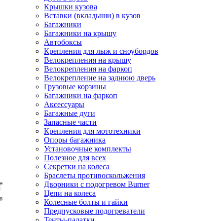
Крышки кузова
Вставки (вкладыши) в кузов
Багажники
Багажники на крышу
Автобоксы
Крепления для лыж и сноубордов
Велокрепления на крышу
Велокрепления на фаркоп
Велокрепление на заднюю дверь
Грузовые корзины
Багажники на фаркоп
Аксессуары
Багажные дуги
Запасные части
Крепления для мототехники
Опоры багажника
Установочные комплекты
Полезное для всех
Секретки на колеса
Браслеты противоскольжения
Дворники с подогревом Burner
Цепи на колеса
Колесные болты и гайки
Предпусковые подогреватели
Тенты-палатки