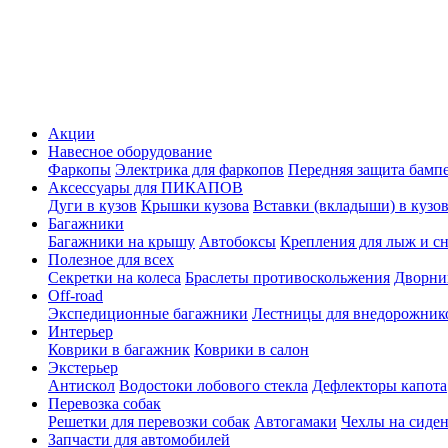
Акции
Навесное оборудование
Фаркопы
Электрика для фаркопов
Передняя защита бамп
Аксессуары для ПИКАПОВ
Дуги в кузов
Крышки кузова
Вставки (вкладыши) в кузо
Багажники
Багажники на крышу
Автобоксы
Крепления для лыж и с
Полезное для всех
Секретки на колеса
Браслеты противоскольжения
Дворник
Off-road
Экспедиционные багажники
Лестницы для внедорожник
Интерьер
Коврики в багажник
Коврики в салон
Экстерьер
Антискол
Водостоки лобового стекла
Дефлекторы капота
Перевозка собак
Решетки для перевозки собак
Автогамаки
Чехлы на сиден
Запчасти для автомобилей