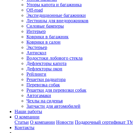
Упоры капота и багажника
Off-road
Экспедиционные багажники
Лестницы для внедорожников
Силовые бамперы
Интерьер
Коврики в багажник
Коврики в салон
Экстерьер
Антискол
Водостоки лобового стекла
Дефлекторы капота
Дефлекторы окон
Рейлинги
Решетки радиатора
Перевозка собак
Решетки для перевозки собак
Автогамаки
Чехлы на сиденья
Запчасти для автомобилей
Наши работы
О компании
Статьи
О компании
Новости
Подарочный сертификат Т
Контакты