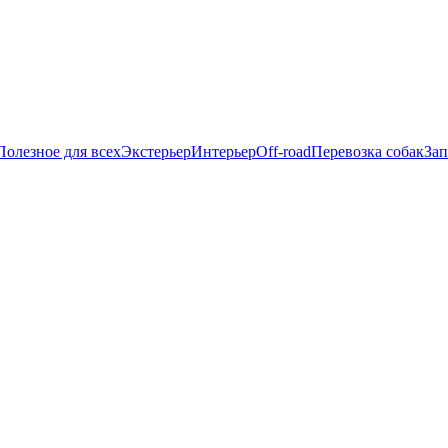
Полезное для всех
Экстерьер
Интерьер
Off-road
Перевозка собак
Зап