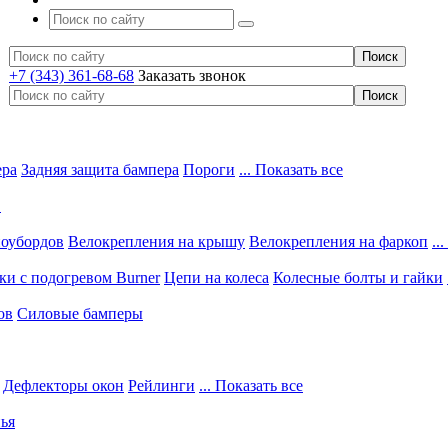
+7 (343) 361-68-68
Заказать звонок
ера
Задняя защита бампера
Пороги
... Показать все
в
ноубордов
Велокрепления на крышу
Велокрепления на фаркоп
..
и с подогревом Burner
Цепи на колеса
Колесные болты и гайки
ов
Силовые бамперы
Дефлекторы окон
Рейлинги
... Показать все
ья