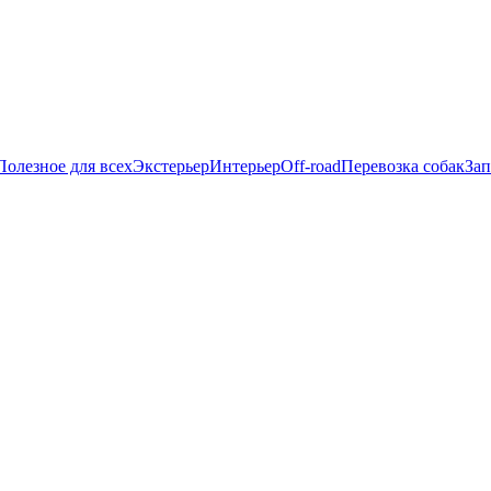
Полезное для всех
Экстерьер
Интерьер
Off-road
Перевозка собак
Зап