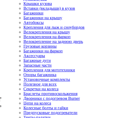
Крышки кузова
Вставки (вкладыши) в кузов
Багажники
Багажники на крышу
Автобоксы
Крепления для лыж и сноубордов
Велокрепления на крышу
Велокрепления на фаркоп
Велокрепление на заднюю дверь
Грузовые корзины
Багажники на фаркоп
Аксессуары
Багажные дуги
Запасные части
Крепления для мототехники
Опоры багажника
Установочные комплекты
Полезное для всех
Секретки на колеса
Браслеты противоскольжения
Дворники с подогревом Burner
Цепи на колеса
Колесные болты и гайки
Предпусковые подогреватели
Тенты-палатки