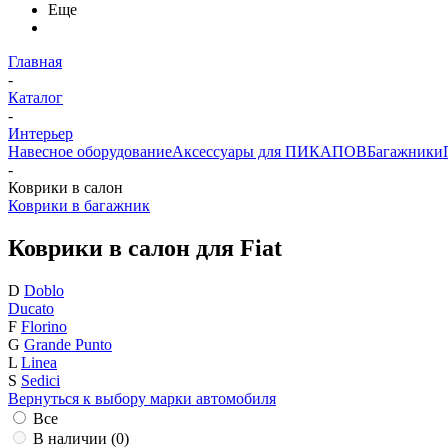
Еще
Главная
-
Каталог
-
Интерьер
Навесное оборудование
Аксессуары для ПИКАПОВ
Багажники
-
Коврики в салон
Коврики в багажник
Коврики в салон для Fiat
D
Doblo
Ducato
F
Florino
G
Grande Punto
L
Linea
S
Sedici
Вернуться к выбору марки автомобиля
Все
В наличии (
0
)