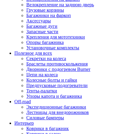
Велокрепление на заднюю дверь
Грузовые корзины
Багажники на фаркоп
Аксессуары
Багажные дуги
Запасные части
Крепления для мототехники
Опоры багажника
Установочные комплекты
Полезное для всех
Секретки на колеса
Браслеты противоскольжения
Дворники с подогревом Burner
Цепи на колеса
Колесные болты и гайки
Предпусковые подогреватели
Тенты-палатки
Упоры капота и багажника
Off-road
Экспедиционные багажники
Лестницы для внедорожников
Силовые бамперы
Интерьер
Коврики в багажник
Коврики в салон