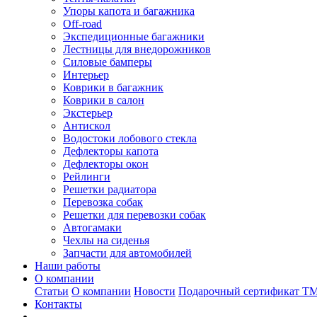
Упоры капота и багажника
Off-road
Экспедиционные багажники
Лестницы для внедорожников
Силовые бамперы
Интерьер
Коврики в багажник
Коврики в салон
Экстерьер
Антискол
Водостоки лобового стекла
Дефлекторы капота
Дефлекторы окон
Рейлинги
Решетки радиатора
Перевозка собак
Решетки для перевозки собак
Автогамаки
Чехлы на сиденья
Запчасти для автомобилей
Наши работы
О компании
Статьи
О компании
Новости
Подарочный сертификат Т
Контакты