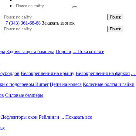
+7 (343) 361-68-68
Заказать звонок
ера
Задняя защита бампера
Пороги
... Показать все
в
ноубордов
Велокрепления на крышу
Велокрепления на фаркоп
..
и с подогревом Burner
Цепи на колеса
Колесные болты и гайки
ов
Силовые бамперы
Дефлекторы окон
Рейлинги
... Показать все
ья