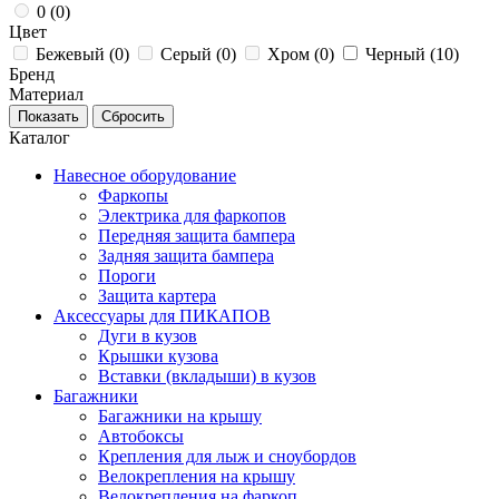
0 (
0
)
Цвет
Бежевый (
0
)
Серый (
0
)
Хром (
0
)
Черный (
10
)
Бренд
Материал
Каталог
Навесное оборудование
Фаркопы
Электрика для фаркопов
Передняя защита бампера
Задняя защита бампера
Пороги
Защита картера
Аксессуары для ПИКАПОВ
Дуги в кузов
Крышки кузова
Вставки (вкладыши) в кузов
Багажники
Багажники на крышу
Автобоксы
Крепления для лыж и сноубордов
Велокрепления на крышу
Велокрепления на фаркоп