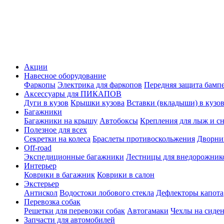
Акции
Навесное оборудование
Фаркопы
Электрика для фаркопов
Передняя защита бамп
Аксессуары для ПИКАПОВ
Дуги в кузов
Крышки кузова
Вставки (вкладыши) в кузо
Багажники
Багажники на крышу
Автобоксы
Крепления для лыж и с
Полезное для всех
Секретки на колеса
Браслеты противоскольжения
Дворник
Off-road
Экспедиционные багажники
Лестницы для внедорожник
Интерьер
Коврики в багажник
Коврики в салон
Экстерьер
Антискол
Водостоки лобового стекла
Дефлекторы капота
Перевозка собак
Решетки для перевозки собак
Автогамаки
Чехлы на сиден
Запчасти для автомобилей