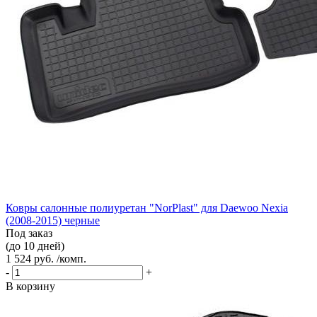
Ковры салонные полиуретан "NorPlast" для Daewoo Nexia
(2008-2015) черные
Под заказ
(до 10 дней)
1 524 руб. /комп.
-
+
В корзину