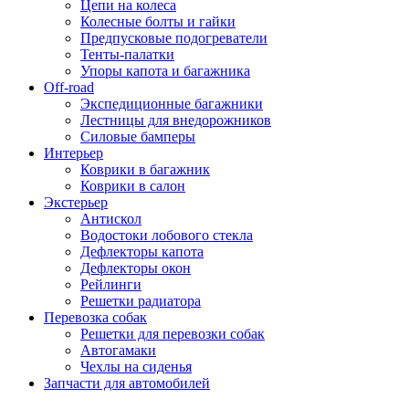
Цепи на колеса
Колесные болты и гайки
Предпусковые подогреватели
Тенты-палатки
Упоры капота и багажника
Off-road
Экспедиционные багажники
Лестницы для внедорожников
Силовые бамперы
Интерьер
Коврики в багажник
Коврики в салон
Экстерьер
Антискол
Водостоки лобового стекла
Дефлекторы капота
Дефлекторы окон
Рейлинги
Решетки радиатора
Перевозка собак
Решетки для перевозки собак
Автогамаки
Чехлы на сиденья
Запчасти для автомобилей