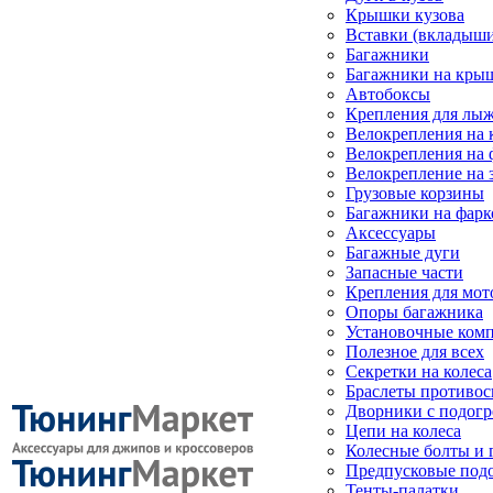
Крышки кузова
Вставки (вкладыши
Багажники
Багажники на кры
Автобоксы
Крепления для лыж
Велокрепления на
Велокрепления на 
Велокрепление на 
Грузовые корзины
Багажники на фарк
Аксессуары
Багажные дуги
Запасные части
Крепления для мот
Опоры багажника
Установочные ком
Полезное для всех
Секретки на колеса
Браслеты противо
Дворники с подогр
Цепи на колеса
Колесные болты и 
Предпусковые под
Тенты-палатки