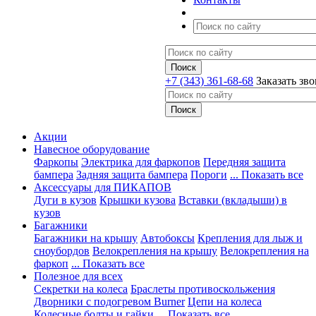
+7 (343) 361-68-68
Заказать зв
Акции
Навесное оборудование
Фаркопы
Электрика для фаркопов
Передняя защита
бампера
Задняя защита бампера
Пороги
... Показать все
Аксессуары для ПИКАПОВ
Дуги в кузов
Крышки кузова
Вставки (вкладыши) в
кузов
Багажники
Багажники на крышу
Автобоксы
Крепления для лыж и
сноубордов
Велокрепления на крышу
Велокрепления на
фаркоп
... Показать все
Полезное для всех
Секретки на колеса
Браслеты противоскольжения
Дворники с подогревом Burner
Цепи на колеса
Колесные болты и гайки
... Показать все