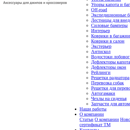
Упоры капота и ба
Off-road
Экспедиционные б
Лестницы для вне
Силовые бамперы
Интерьер
Коврики в багажн
Коврики в салон
Экстерьер
Антискол
Водостоки лобовог
Дефлекторы капот
Дефлекторы окон
Рейлинги
Решетки радиатора
Перевозка собак
Решетки для перев
Автогамаки
Чехлы на сиденья
Запчасти для авто
Наши работы
О компании
Статьи
О компании
Ново
сертификат ТМ
Контакты