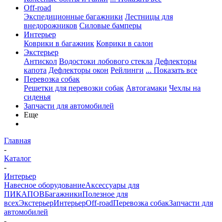
Off-road
Экспедиционные багажники
Лестницы для
внедорожников
Силовые бамперы
Интерьер
Коврики в багажник
Коврики в салон
Экстерьер
Антискол
Водостоки лобового стекла
Дефлекторы
капота
Дефлекторы окон
Рейлинги
... Показать все
Перевозка собак
Решетки для перевозки собак
Автогамаки
Чехлы на
сиденья
Запчасти для автомобилей
Еще
Главная
-
Каталог
-
Интерьер
Навесное оборудование
Аксессуары для
ПИКАПОВ
Багажники
Полезное для
всех
Экстерьер
Интерьер
Off-road
Перевозка собак
Запчасти для
автомобилей
-