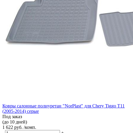
Ковры салонные полиуретан "NorPlast" для Chery Tiggo T11
(2005-2014) серые
Под заказ
(до 10 дней)
1 622 руб. /комп.
-
+