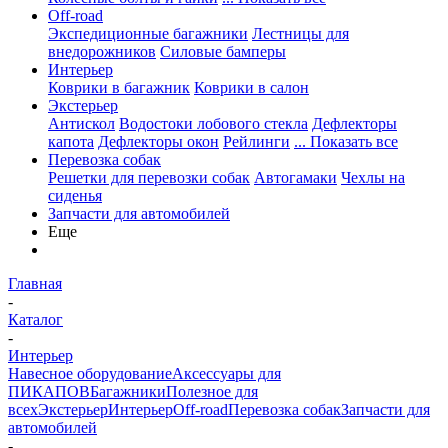
Off-road
Экспедиционные багажники
Лестницы для
внедорожников
Силовые бамперы
Интерьер
Коврики в багажник
Коврики в салон
Экстерьер
Антискол
Водостоки лобового стекла
Дефлекторы
капота
Дефлекторы окон
Рейлинги
... Показать все
Перевозка собак
Решетки для перевозки собак
Автогамаки
Чехлы на
сиденья
Запчасти для автомобилей
Еще
Главная
-
Каталог
-
Интерьер
Навесное оборудование
Аксессуары для
ПИКАПОВ
Багажники
Полезное для
всех
Экстерьер
Интерьер
Off-road
Перевозка собак
Запчасти для
автомобилей
-