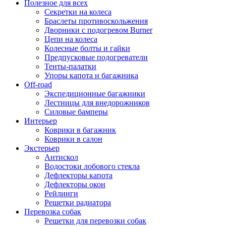
Полезное для всех
Секретки на колеса
Браслеты противоскольжения
Дворники с подогревом Burner
Цепи на колеса
Колесные болты и гайки
Предпусковые подогреватели
Тенты-палатки
Упоры капота и багажника
Off-road
Экспедиционные багажники
Лестницы для внедорожников
Силовые бамперы
Интерьер
Коврики в багажник
Коврики в салон
Экстерьер
Антискол
Водостоки лобового стекла
Дефлекторы капота
Дефлекторы окон
Рейлинги
Решетки радиатора
Перевозка собак
Решетки для перевозки собак