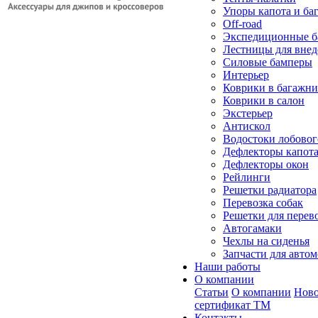
Упоры капота и ба
Off-road
Экспедиционные б
Лестницы для вне
Силовые бамперы
Интерьер
Коврики в багажн
Коврики в салон
Экстерьер
Антискол
Водостоки лобовог
Дефлекторы капот
Дефлекторы окон
Рейлинги
Решетки радиатора
Перевозка собак
Решетки для перев
Автогамаки
Чехлы на сиденья
Запчасти для авто
Наши работы
О компании
Статьи
О компании
Ново
сертификат ТМ
Контакты