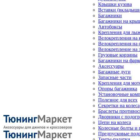
Крышки кузова
Вставки (вкладыши
Багажники
Багажники на кры
Автобоксы
Крепления для лыж
Велокрепления на
Велокрепления на 
Велокрепление на 
Грузовые корзины
Багажники на фарк
Аксессуары
Багажные дуги
Запасные части
Крепления для мот
Опоры багажника
Установочные ком
Полезное для всех
Секретки на колеса
Браслеты противо
Дворники с подогр
Цепи на колеса
Колесные болты и 
Предпусковые под
Тенты-палатки