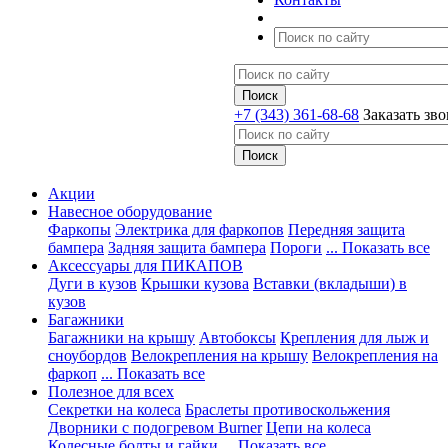
+7 (343) 361-68-68
Заказать зв
Акции
Навесное оборудование
Фаркопы
Электрика для фаркопов
Передняя защита
бампера
Задняя защита бампера
Пороги
... Показать все
Аксессуары для ПИКАПОВ
Дуги в кузов
Крышки кузова
Вставки (вкладыши) в
кузов
Багажники
Багажники на крышу
Автобоксы
Крепления для лыж и
сноубордов
Велокрепления на крышу
Велокрепления на
фаркоп
... Показать все
Полезное для всех
Секретки на колеса
Браслеты противоскольжения
Дворники с подогревом Burner
Цепи на колеса
Колесные болты и гайки
... Показать все