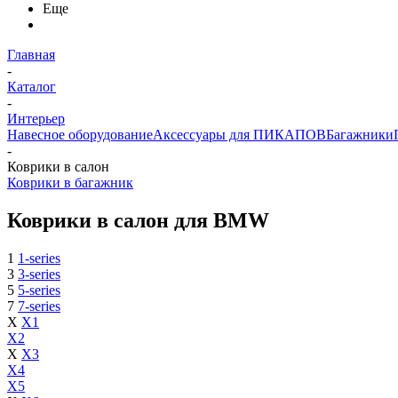
Еще
Главная
-
Каталог
-
Интерьер
Навесное оборудование
Аксессуары для ПИКАПОВ
Багажники
-
Коврики в салон
Коврики в багажник
Коврики в салон для BMW
1
1-series
3
3-series
5
5-series
7
7-series
X
X1
X2
X
X3
X4
X5