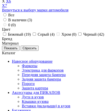
X
X6
X7
Вернуться к выбору марки автомобиля
Все
В наличии (
3
)
0 (
0
)
Цвет
Бежевый (
19
)
Серый (
4
)
Хром (
0
)
Черный (
42
)
Бренд
Материал
Каталог
Навесное оборудование
Фаркопы
Электрика для фаркопов
Передняя защита бампера
Задняя защита бампера
Пороги
Защита картера
Аксессуары для ПИКАПОВ
Дуги в кузов
Крышки кузова
Вставки (вкладыши) в кузов
Багажники