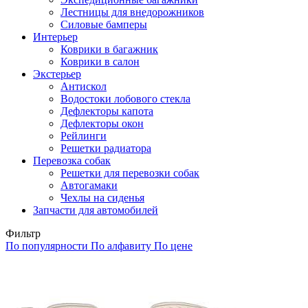
Лестницы для внедорожников
Силовые бамперы
Интерьер
Коврики в багажник
Коврики в салон
Экстерьер
Антискол
Водостоки лобового стекла
Дефлекторы капота
Дефлекторы окон
Рейлинги
Решетки радиатора
Перевозка собак
Решетки для перевозки собак
Автогамаки
Чехлы на сиденья
Запчасти для автомобилей
Фильтр
По популярности
По алфавиту
По цене