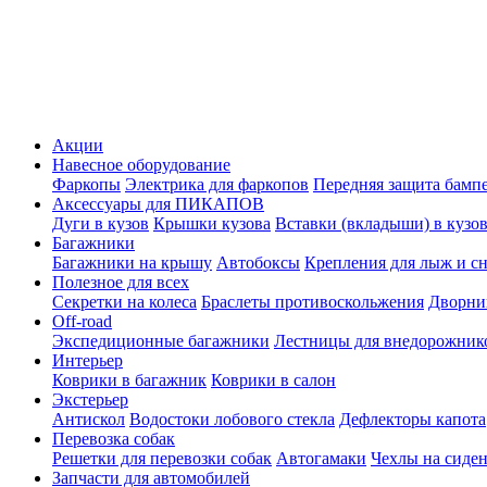
Акции
Навесное оборудование
Фаркопы
Электрика для фаркопов
Передняя защита бамп
Аксессуары для ПИКАПОВ
Дуги в кузов
Крышки кузова
Вставки (вкладыши) в кузо
Багажники
Багажники на крышу
Автобоксы
Крепления для лыж и с
Полезное для всех
Секретки на колеса
Браслеты противоскольжения
Дворник
Off-road
Экспедиционные багажники
Лестницы для внедорожник
Интерьер
Коврики в багажник
Коврики в салон
Экстерьер
Антискол
Водостоки лобового стекла
Дефлекторы капота
Перевозка собак
Решетки для перевозки собак
Автогамаки
Чехлы на сиден
Запчасти для автомобилей