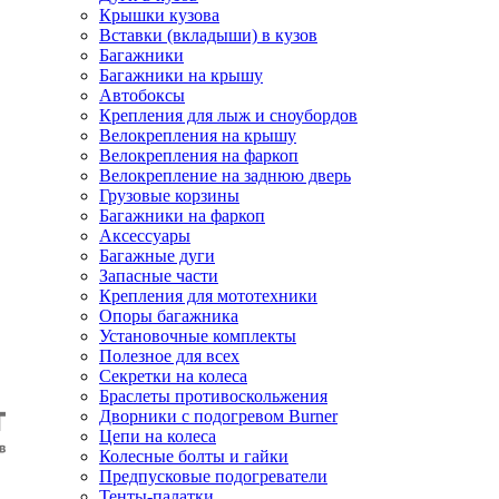
Крышки кузова
Вставки (вкладыши) в кузов
Багажники
Багажники на крышу
Автобоксы
Крепления для лыж и сноубордов
Велокрепления на крышу
Велокрепления на фаркоп
Велокрепление на заднюю дверь
Грузовые корзины
Багажники на фаркоп
Аксессуары
Багажные дуги
Запасные части
Крепления для мототехники
Опоры багажника
Установочные комплекты
Полезное для всех
Секретки на колеса
Браслеты противоскольжения
Дворники с подогревом Burner
Цепи на колеса
Колесные болты и гайки
Предпусковые подогреватели
Тенты-палатки