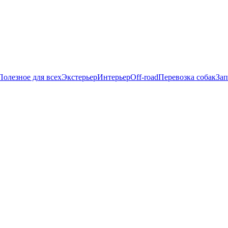
Полезное для всех
Экстерьер
Интерьер
Off-road
Перевозка собак
Зап