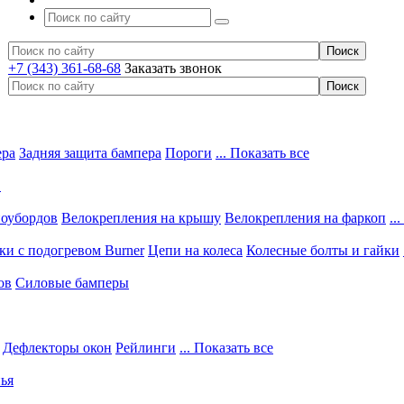
+7 (343) 361-68-68
Заказать звонок
ера
Задняя защита бампера
Пороги
... Показать все
в
ноубордов
Велокрепления на крышу
Велокрепления на фаркоп
..
и с подогревом Burner
Цепи на колеса
Колесные болты и гайки
ов
Силовые бамперы
Дефлекторы окон
Рейлинги
... Показать все
ья