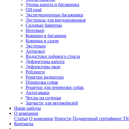
Упоры капота и багажника
Off-road
Экспедиционные багажники
Лестницы для внедорожников
Силовые бамперы
Интерьер
Коврики в багажник
Коврики в салон
Экстерьер
Антискол
Водостоки лобового стекла
Дефлекторы капота
Дефлекторы окон
Рейлинги
Решетки радиатора
Перевозка собак
Решетки для перевозки собак
Автогамаки
Чехлы на сиденья
Запчасти для автомобилей
Наши работы
О компании
Статьи
О компании
Новости
Подарочный сертификат Т
Контакты