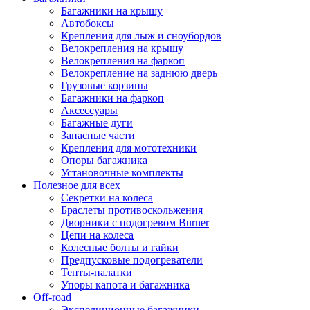
Багажники на крышу
Автобоксы
Крепления для лыж и сноубордов
Велокрепления на крышу
Велокрепления на фаркоп
Велокрепление на заднюю дверь
Грузовые корзины
Багажники на фаркоп
Аксессуары
Багажные дуги
Запасные части
Крепления для мототехники
Опоры багажника
Установочные комплекты
Полезное для всех
Секретки на колеса
Браслеты противоскольжения
Дворники с подогревом Burner
Цепи на колеса
Колесные болты и гайки
Предпусковые подогреватели
Тенты-палатки
Упоры капота и багажника
Off-road
Экспедиционные багажники