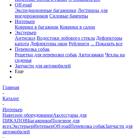
Off-road
Экспедиционные багажники
Лестницы для
внедорожников
Силовые бамперы
Интерьер
Коврики в багажник
Коврики в салон
Экстерьер
Антискол
Водостоки лобового стекла
Дефлекторы
капота
Дефлекторы окон
Рейлинги
... Показать все
Перевозка собак
Решетки для перевозки собак
Автогамаки
Чехлы на
сиденья
Запчасти для автомобилей
Еще
Главная
-
Каталог
-
Интерьер
Навесное оборудование
Аксессуары для
ПИКАПОВ
Багажники
Полезное для
всех
Экстерьер
Интерьер
Off-road
Перевозка собак
Запчасти для
автомобилей
-