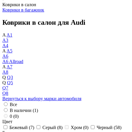
Коврики в салон
Коврики в багажник
Коврики в салон для Audi
A
A1
A3
A4
A
A5
A6
A6 Allroad
A
A7
A8
Q
Q3
Q
Q5
Q7
Q8
Вернуться к выбору марки автомобиля
Все
В наличии (
1
)
0 (
0
)
Цвет
Бежевый (
7
)
Серый (
8
)
Хром (
0
)
Черный (
58
)