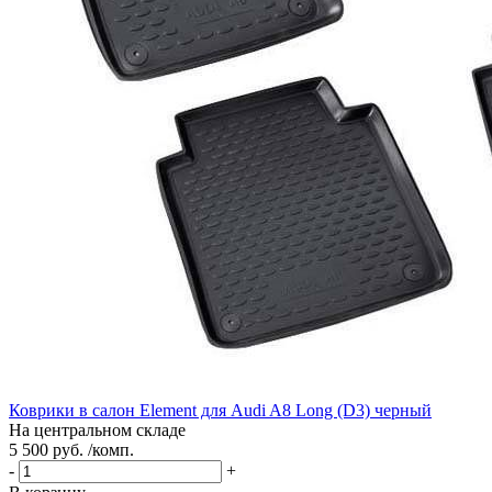
Коврики в салон Element для Audi A8 Long (D3) черный
На центральном складе
5 500 руб. /комп.
-
+