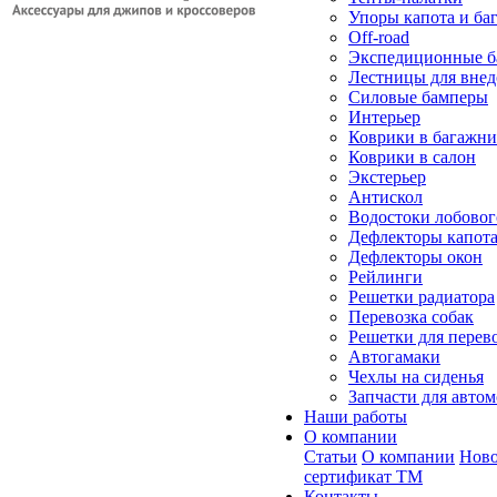
Упоры капота и ба
Off-road
Экспедиционные б
Лестницы для вне
Силовые бамперы
Интерьер
Коврики в багажн
Коврики в салон
Экстерьер
Антискол
Водостоки лобовог
Дефлекторы капот
Дефлекторы окон
Рейлинги
Решетки радиатора
Перевозка собак
Решетки для перев
Автогамаки
Чехлы на сиденья
Запчасти для авто
Наши работы
О компании
Статьи
О компании
Ново
сертификат ТМ
Контакты