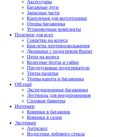
Аксессуары
Багажные дуги
Запасные части
Крепления для мототехники
Опоры багажника
Установочные комплекты
Полезное для всех
Секретки на колеса
Браслеты противоскольжения
Дворники с подогревом Burner
Цепи на колеса
Колесные болты и гайки
Предпусковые подогреватели
Тенты-палатки
Упоры капота и багажника
Off-road
Экспедиционные багажники
Лестницы для внедорожников
Силовые бамперы
Интерьер
Коврики в багажник
Коврики в салон
Экстерьер
Антискол
Водостоки лобового стекла