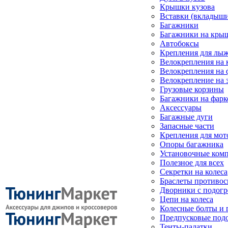
Крышки кузова
Вставки (вкладыши
Багажники
Багажники на кры
Автобоксы
Крепления для лыж
Велокрепления на
Велокрепления на 
Велокрепление на 
Грузовые корзины
Багажники на фарк
Аксессуары
Багажные дуги
Запасные части
Крепления для мот
Опоры багажника
Установочные ком
Полезное для всех
Секретки на колеса
Браслеты противо
Дворники с подогр
Цепи на колеса
Колесные болты и 
Предпусковые под
Тенты-палатки