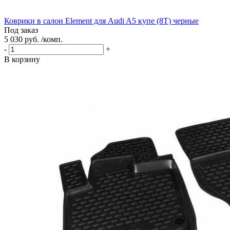
Коврики в салон Element для Audi A5 купе (8T) черные
Под заказ
5 030 руб. /комп.
-
+
В корзину