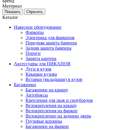
Бренд
Материал
Каталог
Навесное оборудование
Фаркопы
Электрика для фаркопов
Передняя защита бампера
Задняя защита бампера
Пороги
Защита картера
Аксессуары для ПИКАПОВ
Дуги в кузов
Крышки кузова
Вставки (вкладыши) в кузов
Багажники
Багажники на крышу
Автобоксы
Крепления для лыж и сноубордов
Велокрепления на крышу
Велокрепления на фаркоп
Велокрепление на заднюю дверь
Грузовые корзины
Багажники на фаркоп