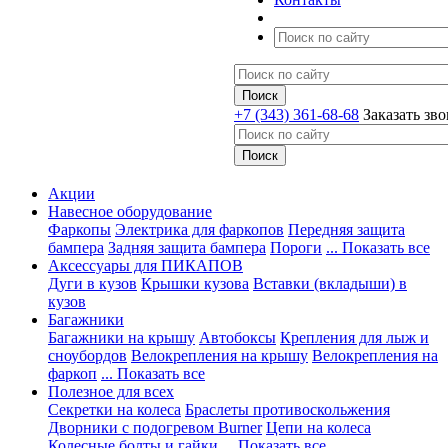
+7 (343) 361-68-68
Заказать зв
Акции
Навесное оборудование
Фаркопы
Электрика для фаркопов
Передняя защита
бампера
Задняя защита бампера
Пороги
... Показать все
Аксессуары для ПИКАПОВ
Дуги в кузов
Крышки кузова
Вставки (вкладыши) в
кузов
Багажники
Багажники на крышу
Автобоксы
Крепления для лыж и
сноубордов
Велокрепления на крышу
Велокрепления на
фаркоп
... Показать все
Полезное для всех
Секретки на колеса
Браслеты противоскольжения
Дворники с подогревом Burner
Цепи на колеса
Колесные болты и гайки
... Показать все