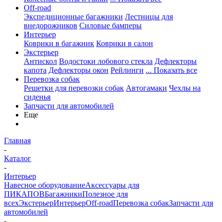
Off-road
Экспедиционные багажники
Лестницы для
внедорожников
Силовые бамперы
Интерьер
Коврики в багажник
Коврики в салон
Экстерьер
Антискол
Водостоки лобового стекла
Дефлекторы
капота
Дефлекторы окон
Рейлинги
... Показать все
Перевозка собак
Решетки для перевозки собак
Автогамаки
Чехлы на
сиденья
Запчасти для автомобилей
Еще
Главная
-
Каталог
-
Интерьер
Навесное оборудование
Аксессуары для
ПИКАПОВ
Багажники
Полезное для
всех
Экстерьер
Интерьер
Off-road
Перевозка собак
Запчасти для
автомобилей
-