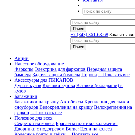
+7 (343) 361-68-68
Заказать зв
Акции
Навесное оборудование
Фаркопы
Электрика для фаркопов
Передняя защита
бампера
Задняя защита бампера
Пороги
... Показать все
Аксессуары для ПИКАПОВ
Дуги в кузов
Крышки кузова
Вставки (вкладыши) в
кузов
Багажники
Багажники на крышу
Автобоксы
Крепления для лыж и
сноубордов
Велокрепления на крышу
Велокрепления на
фаркоп
... Показать все
Полезное для всех
Секретки на колеса
Браслеты противоскольжения
Дворники с подогревом Burner
Цепи на колеса
Колесные болты и гайки
... Показать все