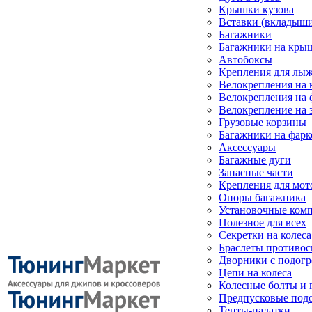
Крышки кузова
Вставки (вкладыши
Багажники
Багажники на кры
Автобоксы
Крепления для лыж
Велокрепления на
Велокрепления на 
Велокрепление на 
Грузовые корзины
Багажники на фарк
Аксессуары
Багажные дуги
Запасные части
Крепления для мот
Опоры багажника
Установочные ком
Полезное для всех
Секретки на колеса
Браслеты противо
Дворники с подогр
Цепи на колеса
Колесные болты и 
Предпусковые под
Тенты-палатки