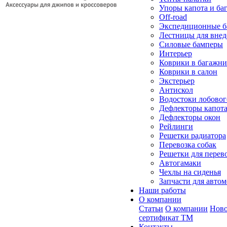
Упоры капота и ба
Off-road
Экспедиционные б
Лестницы для вне
Силовые бамперы
Интерьер
Коврики в багажн
Коврики в салон
Экстерьер
Антискол
Водостоки лобовог
Дефлекторы капот
Дефлекторы окон
Рейлинги
Решетки радиатора
Перевозка собак
Решетки для перев
Автогамаки
Чехлы на сиденья
Запчасти для авто
Наши работы
О компании
Статьи
О компании
Ново
сертификат ТМ
Контакты