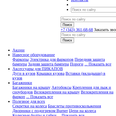
+7 (343) 361-68-68
Заказать зв
Акции
Навесное оборудование
Фаркопы
Электрика для фаркопов
Передняя защита
бампера
Задняя защита бампера
Пороги
... Показать все
Аксессуары для ПИКАПОВ
Дуги в кузов
Крышки кузова
Вставки (вкладыши) в
кузов
Багажники
Багажники на крышу
Автобоксы
Крепления для лыж и
сноубордов
Велокрепления на крышу
Велокрепления на
фаркоп
... Показать все
Полезное для всех
Секретки на колеса
Браслеты противоскольжения
Дворники с подогревом Burner
Цепи на колеса
Колесные болты и гайки
... Показать все