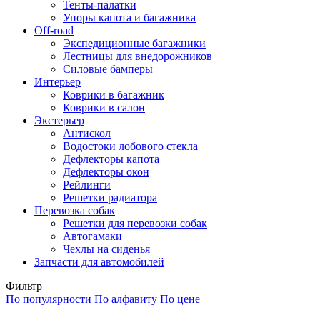
Тенты-палатки
Упоры капота и багажника
Off-road
Экспедиционные багажники
Лестницы для внедорожников
Силовые бамперы
Интерьер
Коврики в багажник
Коврики в салон
Экстерьер
Антискол
Водостоки лобового стекла
Дефлекторы капота
Дефлекторы окон
Рейлинги
Решетки радиатора
Перевозка собак
Решетки для перевозки собак
Автогамаки
Чехлы на сиденья
Запчасти для автомобилей
Фильтр
По популярности
По алфавиту
По цене