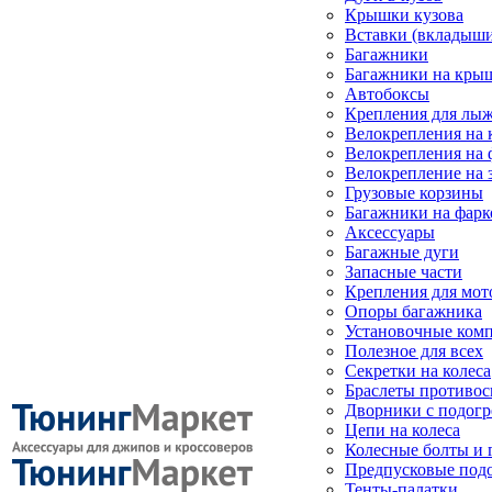
Крышки кузова
Вставки (вкладыши
Багажники
Багажники на кры
Автобоксы
Крепления для лыж
Велокрепления на
Велокрепления на 
Велокрепление на 
Грузовые корзины
Багажники на фарк
Аксессуары
Багажные дуги
Запасные части
Крепления для мот
Опоры багажника
Установочные ком
Полезное для всех
Секретки на колеса
Браслеты противо
Дворники с подогр
Цепи на колеса
Колесные болты и 
Предпусковые под
Тенты-палатки