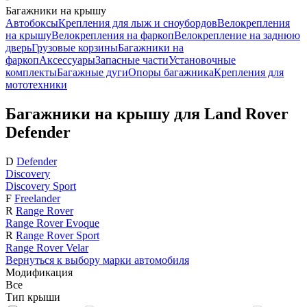
Багажники на крышу
Автобоксы
Крепления для лыж и сноубордов
Велокрепления
на крышу
Велокрепления на фаркоп
Велокрепление на заднюю
дверь
Грузовые корзины
Багажники на
фаркоп
Аксессуары
Запасные части
Установочные
комплекты
Багажные дуги
Опоры багажника
Крепления для
мототехники
Багажники на крышу для Land Rover
Defender
D
Defender
Discovery
Discovery Sport
F
Freelander
R
Range Rover
Range Rover Evoque
R
Range Rover Sport
Range Rover Velar
Вернуться к выбору марки автомобиля
Модификация
Все
Тип крыши