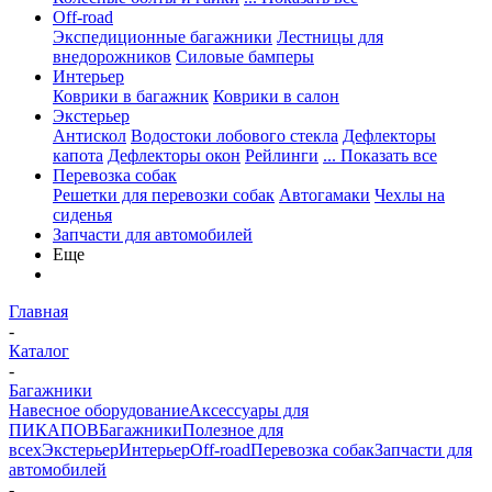
Off-road
Экспедиционные багажники
Лестницы для
внедорожников
Силовые бамперы
Интерьер
Коврики в багажник
Коврики в салон
Экстерьер
Антискол
Водостоки лобового стекла
Дефлекторы
капота
Дефлекторы окон
Рейлинги
... Показать все
Перевозка собак
Решетки для перевозки собак
Автогамаки
Чехлы на
сиденья
Запчасти для автомобилей
Еще
Главная
-
Каталог
-
Багажники
Навесное оборудование
Аксессуары для
ПИКАПОВ
Багажники
Полезное для
всех
Экстерьер
Интерьер
Off-road
Перевозка собак
Запчасти для
автомобилей
-