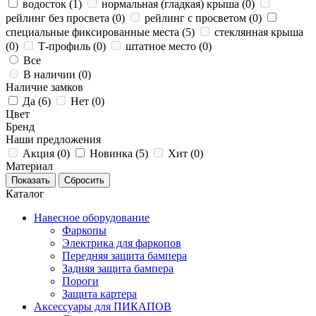
водосток (
1
)
нормальная (гладкая) крыша (
0
)
рейлинг без просвета (
0
)
рейлинг с просветом (
0
)
специальные фиксированные места (
5
)
стеклянная крыша
(
0
)
Т-профиль (
0
)
штатное место (
0
)
Все
В наличии (
0
)
Наличие замков
Да (
6
)
Нет (
0
)
Цвет
Бренд
Наши предложения
Акция (
0
)
Новинка (
5
)
Хит (
0
)
Материал
Каталог
Навесное оборудование
Фаркопы
Электрика для фаркопов
Передняя защита бампера
Задняя защита бампера
Пороги
Защита картера
Аксессуары для ПИКАПОВ