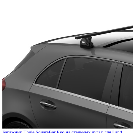
Багажник Thule SquareBar Evo на стальных дугах для Land