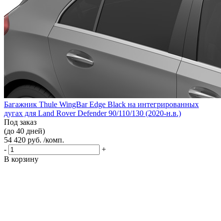
Багажник Thule WingBar Edge Black на интегрированных
дугах для Land Rover Defender 90/110/130 (2020-н.в.)
Под заказ
(до 40 дней)
54 420 руб. /комп.
-
+
В корзину