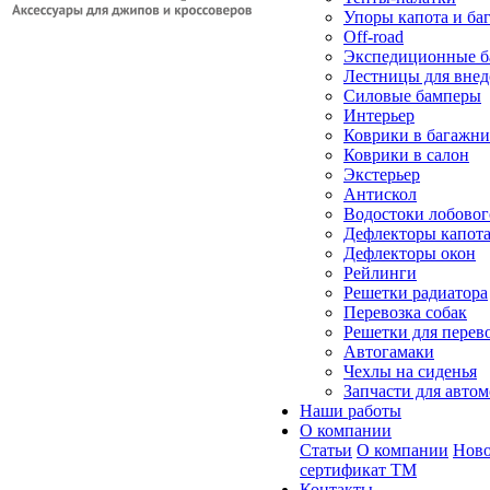
Упоры капота и ба
Off-road
Экспедиционные б
Лестницы для вне
Силовые бамперы
Интерьер
Коврики в багажн
Коврики в салон
Экстерьер
Антискол
Водостоки лобовог
Дефлекторы капот
Дефлекторы окон
Рейлинги
Решетки радиатора
Перевозка собак
Решетки для перев
Автогамаки
Чехлы на сиденья
Запчасти для авто
Наши работы
О компании
Статьи
О компании
Ново
сертификат ТМ
Контакты