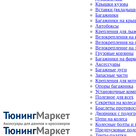
Крышки кузова
Вставки (вкладыши
Багажники
Багажники на кры
Автобоксы
Крепления для лыж
Велокрепления на
Велокрепления на 
Велокрепление на 
Грузовые корзины
Багажники на фарк
Аксессуары
Багажные дуги
Запасные части
Крепления для мот
Опоры багажника
Установочные ком
Полезное для всех
Секретки на колеса
Браслеты противо
Дворники с подогр
Цепи на колеса
Колесные болты и 
Предпусковые под
Тенты-палатки