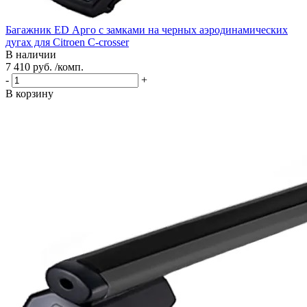
Багажник ED Арго с замками на черных аэродинамических
дугах для Citroen C-crosser
В наличии
7 410 руб. /комп.
-
+
В корзину