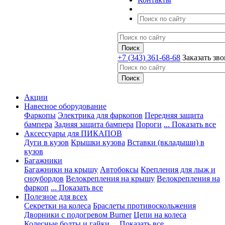
+7 (343) 361-68-68
Заказать зв
Акции
Навесное оборудование
Фаркопы
Электрика для фаркопов
Передняя защита
бампера
Задняя защита бампера
Пороги
... Показать все
Аксессуары для ПИКАПОВ
Дуги в кузов
Крышки кузова
Вставки (вкладыши) в
кузов
Багажники
Багажники на крышу
Автобоксы
Крепления для лыж и
сноубордов
Велокрепления на крышу
Велокрепления на
фаркоп
... Показать все
Полезное для всех
Секретки на колеса
Браслеты противоскольжения
Дворники с подогревом Burner
Цепи на колеса
Колесные болты и гайки
... Показать все