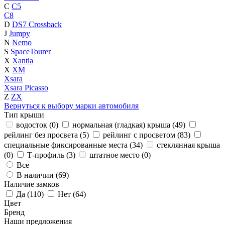
C
C5
C8
D
DS7 Crossback
J
Jumpy
N
Nemo
S
SpaceTourer
X
Xantia
X
XM
Xsara
Xsara Picasso
Z
ZX
Вернуться к выбору марки автомобиля
Тип крыши
водосток (
0
)
нормальная (гладкая) крыша (
49
)
рейлинг без просвета (
5
)
рейлинг с просветом (
83
)
специальные фиксированные места (
34
)
стеклянная крыша
(
0
)
Т-профиль (
3
)
штатное место (
0
)
Все
В наличии (
69
)
Наличие замков
Да (
110
)
Нет (
64
)
Цвет
Бренд
Наши предложения