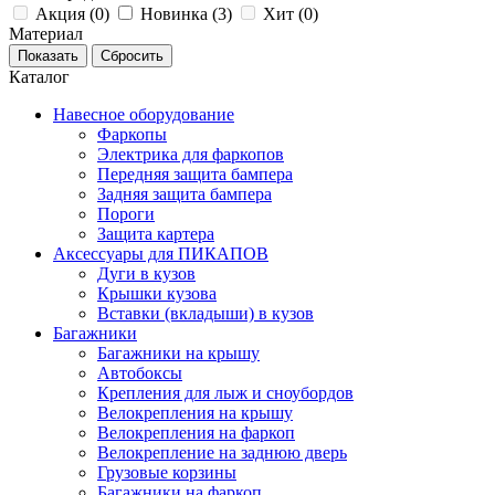
Акция (
0
)
Новинка (
3
)
Хит (
0
)
Материал
Каталог
Навесное оборудование
Фаркопы
Электрика для фаркопов
Передняя защита бампера
Задняя защита бампера
Пороги
Защита картера
Аксессуары для ПИКАПОВ
Дуги в кузов
Крышки кузова
Вставки (вкладыши) в кузов
Багажники
Багажники на крышу
Автобоксы
Крепления для лыж и сноубордов
Велокрепления на крышу
Велокрепления на фаркоп
Велокрепление на заднюю дверь
Грузовые корзины
Багажники на фаркоп