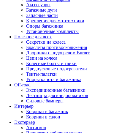
Аксессуары
Багажные дуги
Запасные части
Крепления для мототехники
Опоры багажника
Установочные комплекты
Полезное для всех
Секретки на колеса
Браслеты противоскольжения
Дворники с подогревом Burner
Цепи на колеса
Колесные болты и гайки
Предпусковые подогреватели
Тенты-палатки
Упоры капота и багажника
Off-road
Экспедиционные багажники
Лестницы для внедорожников
Силовые бамперы
Интерьер
Коврики в багажник
Коврики в салон
Экстерьер
Антискол
Водостоки лобового стекла