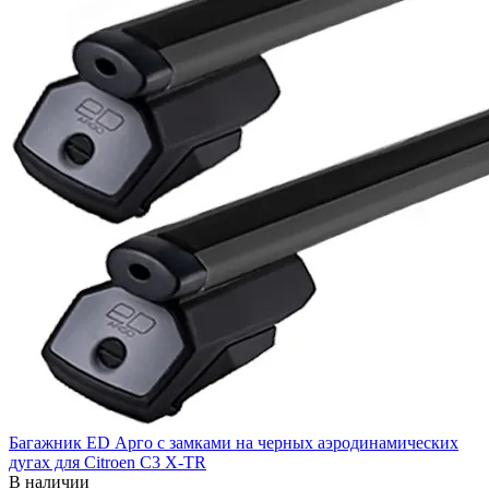
Багажник ED Арго с замками на черных аэродинамических
дугах для Citroen C3 X-TR
В наличии