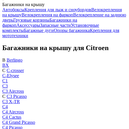
Багажники на крышу
Автобоксы
Крепления для лыж и сноубордов
Велокрепления
на крышу
Велокрепления на фаркоп
Велокрепление на заднюю
дверь
Грузовые корзины
Багажники на
фаркоп
Аксессуары
Запасные части
Установочные
комплекты
Багажные дуги
Опоры багажника
Крепления для
мототехники
Багажники на крышу для Citroen
B
Berlingo
BX
C
C-crosser
C-Elysee
C1
C3
C3 Aircross
C
C3 Picasso
C3 X-TR
C4
C4 Aircross
C4 Cactus
C4 Grand Picasso
C4 Picasso