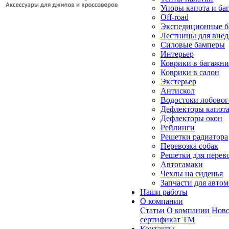
Упоры капота и ба
Off-road
Экспедиционные б
Лестницы для вне
Силовые бамперы
Интерьер
Коврики в багажн
Коврики в салон
Экстерьер
Антискол
Водостоки лобовог
Дефлекторы капот
Дефлекторы окон
Рейлинги
Решетки радиатора
Перевозка собак
Решетки для перев
Автогамаки
Чехлы на сиденья
Запчасти для авто
Наши работы
О компании
Статьи
О компании
Ново
сертификат ТМ
Контакты