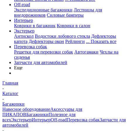
Off-road
Экспедиционные багажники
Лестницы для
внедорожников
Силовые бамперы
Интерьер
Коврики в багажник
Коврики в салон
Экстерьер
Антискол
Водостоки лобового стекла
Дефлекторы
капота
Дефлекторы окон
Рейлинги
... Показать все
Перевозка собак
Решетки для перевозки собак
Автогамаки
Чехлы на
сиденья
Запчасти для автомобилей
Еще
Главная
-
Каталог
-
Багажники
Навесное оборудование
Аксессуары для
ПИКАПОВ
Багажники
Полезное для
всех
Экстерьер
Интерьер
Off-road
Перевозка собак
Запчасти для
автомобилей
-