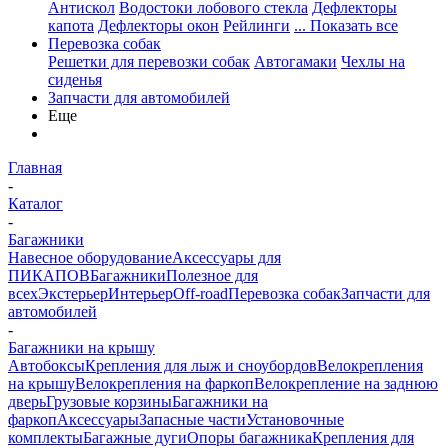
Антискол
Водостоки лобового стекла
Дефлекторы
капота
Дефлекторы окон
Рейлинги
... Показать все
Перевозка собак
Решетки для перевозки собак
Автогамаки
Чехлы на
сиденья
Запчасти для автомобилей
Еще
Главная
-
Каталог
-
Багажники
Навесное оборудование
Аксессуары для
ПИКАПОВ
Багажники
Полезное для
всех
Экстерьер
Интерьер
Off-road
Перевозка собак
Запчасти для
автомобилей
-
Багажники на крышу
Автобоксы
Крепления для лыж и сноубордов
Велокрепления
на крышу
Велокрепления на фаркоп
Велокрепление на заднюю
дверь
Грузовые корзины
Багажники на
фаркоп
Аксессуары
Запасные части
Установочные
комплекты
Багажные дуги
Опоры багажника
Крепления для