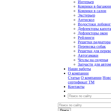
Интерьер
Коврики в багажн
Коврики в салон
Экстерьер
Антискол
Водостоки лобовог
Дефлекторы капот
Дефлекторы окон
Рейлинги
Решетки радиатора
Перевозка собак
Решетки для перев
Автогамаки
Чехлы на сиденья
Запчасти для авто
Наши работы
О компании
Статьи
О компании
Ново
сертификат ТМ
Контакты