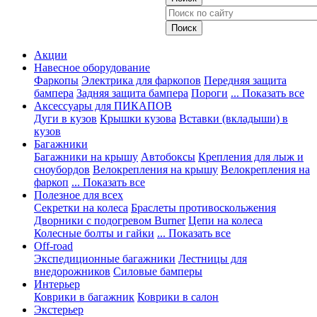
Акции
Навесное оборудование
Фаркопы
Электрика для фаркопов
Передняя защита
бампера
Задняя защита бампера
Пороги
... Показать все
Аксессуары для ПИКАПОВ
Дуги в кузов
Крышки кузова
Вставки (вкладыши) в
кузов
Багажники
Багажники на крышу
Автобоксы
Крепления для лыж и
сноубордов
Велокрепления на крышу
Велокрепления на
фаркоп
... Показать все
Полезное для всех
Секретки на колеса
Браслеты противоскольжения
Дворники с подогревом Burner
Цепи на колеса
Колесные болты и гайки
... Показать все
Off-road
Экспедиционные багажники
Лестницы для
внедорожников
Силовые бамперы
Интерьер
Коврики в багажник
Коврики в салон
Экстерьер