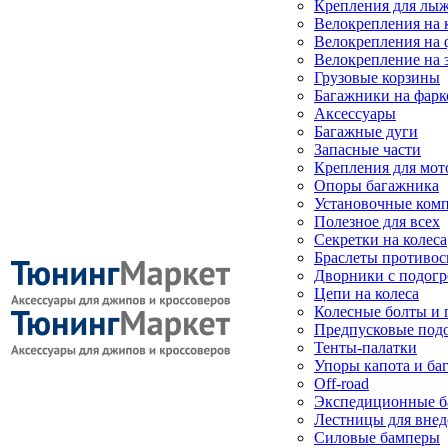
Крепления для лыж
Велокрепления на
Велокрепления на 
Велокрепление на 
Грузовые корзины
Багажники на фарк
Аксессуары
Багажные дуги
Запасные части
Крепления для мот
Опоры багажника
Установочные ком
Полезное для всех
Секретки на колеса
Браслеты противо
Дворники с подогр
Цепи на колеса
Колесные болты и 
Предпусковые под
Тенты-палатки
Упоры капота и ба
Off-road
Экспедиционные б
Лестницы для вне
Силовые бамперы