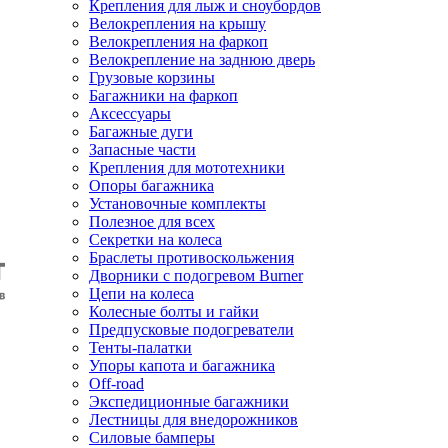
Крепления для лыж и сноубордов
Велокрепления на крышу
Велокрепления на фаркоп
Велокрепление на заднюю дверь
Грузовые корзины
Багажники на фаркоп
Аксессуары
Багажные дуги
Запасные части
Крепления для мототехники
Опоры багажника
Установочные комплекты
Полезное для всех
Секретки на колеса
Браслеты противоскольжения
Дворники с подогревом Burner
Цепи на колеса
Колесные болты и гайки
Предпусковые подогреватели
Тенты-палатки
Упоры капота и багажника
Off-road
Экспедиционные багажники
Лестницы для внедорожников
Силовые бамперы