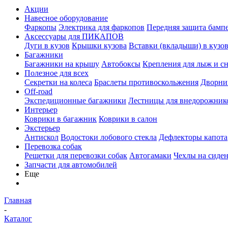
Акции
Навесное оборудование
Фаркопы
Электрика для фаркопов
Передняя защита бамп
Аксессуары для ПИКАПОВ
Дуги в кузов
Крышки кузова
Вставки (вкладыши) в кузо
Багажники
Багажники на крышу
Автобоксы
Крепления для лыж и с
Полезное для всех
Секретки на колеса
Браслеты противоскольжения
Дворник
Off-road
Экспедиционные багажники
Лестницы для внедорожник
Интерьер
Коврики в багажник
Коврики в салон
Экстерьер
Антискол
Водостоки лобового стекла
Дефлекторы капота
Перевозка собак
Решетки для перевозки собак
Автогамаки
Чехлы на сиден
Запчасти для автомобилей
Еще
Главная
-
Каталог
-