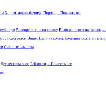
ера
Задняя защита бампера
Пороги
... Показать все
в
ноубордов
Велокрепления на крышу
Велокрепления на фаркоп
..
и с подогревом Burner
Цепи на колеса
Колесные болты и гайки
ов
Силовые бамперы
Дефлекторы окон
Рейлинги
... Показать все
ья