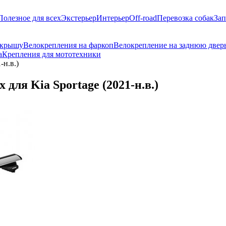
Полезное для всех
Экстерьер
Интерьер
Off-road
Перевозка собак
Зап
 крышу
Велокрепления на фаркоп
Велокрепление на заднюю двер
а
Крепления для мототехники
-н.в.)
для Kia Sportage (2021-н.в.)