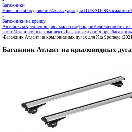
Багажники
Навесное оборудование
Аксессуары для ПИКАПОВ
Багажники
-
Багажники на крышу
Автобоксы
Крепления для лыж и сноубордов
Велокрепления на
части
Установочные комплекты
Багажные дуги
Опоры багажник
-
Багажник Атлант на крыловидных дугах для Kia Sportage (2021
Багажник Атлант на крыловидных дугах 